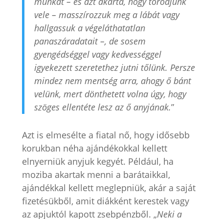
munkát – és azt akarta, hogy törődjünk
vele – masszírozzuk meg a lábát vagy
hallgassuk a végeláthatatlan
panaszáradatait –, de sosem
gyengédséggel vagy kedvességgel
igyekezett szeretethez jutni tőlünk. Persze
mindez nem mentség arra, ahogy ő bánt
velünk, mert dönthetett volna úgy, hogy
szöges ellentéte lesz az ő anyjának.
”
Azt is elmesélte a fiatal nő, hogy idősebb
korukban néha ajándékokkal kellett
elnyerniük anyjuk kegyét. Például, ha
moziba akartak menni a barátaikkal,
ajándékkal kellett meglepniük, akár a saját
fizetésükből, amit diákként kerestek vagy
az apjuktól kapott zsebpénzből. „
Neki a