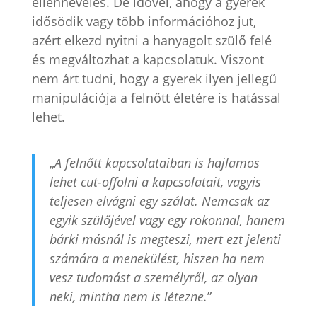
ellennevelés. De idővel, ahogy a gyerek
idősödik vagy több információhoz jut,
azért elkezd nyitni a hanyagolt szülő felé
és megváltozhat a kapcsolatuk. Viszont
nem árt tudni, hogy a gyerek ilyen jellegű
manipulációja a felnőtt életére is hatással
lehet.
„
A felnőtt kapcsolataiban is hajlamos
lehet cut-offolni a kapcsolatait, vagyis
teljesen elvágni egy szálat. Nemcsak az
egyik szülőjével vagy egy rokonnal, hanem
bárki másnál is megteszi, mert ezt jelenti
számára a menekülést, hiszen ha nem
vesz tudomást a személyről, az olyan
neki, mintha nem is létezne.
”