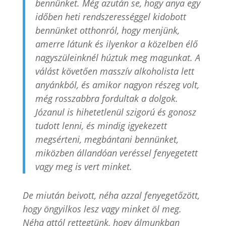
bennünket. Még azután se, hogy anya egy
időben heti rendszerességgel kidobott
bennünket otthonról, hogy menjünk,
amerre látunk és ilyenkor a közelben élő
nagyszüleinknél húztuk meg magunkat. A
válást követően masszív alkoholista lett
anyánkból, és amikor nagyon részeg volt,
még rosszabbra fordultak a dolgok.
Józanul is hihetetlenül szigorú és gonosz
tudott lenni, és mindig igyekezett
megsérteni, megbántani bennünket,
miközben állandóan veréssel fenyegetett
vagy meg is vert minket.
De miután beivott, néha azzal fenyegetőzött,
hogy öngyilkos lesz vagy minket öl meg.
Néha attól rettegtünk, hogy álmunkban