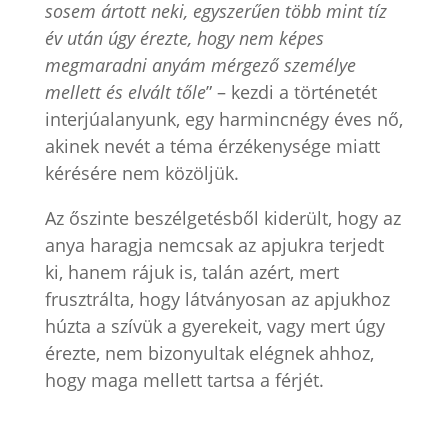
sosem ártott neki, egyszerűen több mint tíz
év után úgy érezte, hogy nem képes
megmaradni anyám mérgező személye
mellett és elvált tőle
” – kezdi a történetét
interjúalanyunk, egy harmincnégy éves nő,
akinek nevét a téma érzékenysége miatt
kérésére nem közöljük.
Az őszinte beszélgetésből kiderült, hogy az
anya haragja nemcsak az apjukra terjedt
ki, hanem rájuk is, talán azért, mert
frusztrálta, hogy látványosan az apjukhoz
húzta a szívük a gyerekeit, vagy mert úgy
érezte, nem bizonyultak elégnek ahhoz,
hogy maga mellett tartsa a férjét.