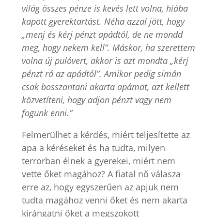
világ összes pénze is kevés lett volna, hiába
kapott gyerektartást. Néha azzal jött, hogy
„menj és kérj pénzt apádtól, de ne mondd
meg, hogy nekem kell”. Máskor, ha szerettem
volna új pulóvert, akkor is azt mondta „kérj
pénzt rá az apádtól”. Amikor pedig simán
csak bosszantani akarta apámat, azt kellett
közvetíteni, hogy adjon pénzt vagy nem
fogunk enni.”
Felmerülhet a kérdés, miért teljesítette az
apa a kéréseket és ha tudta, milyen
terrorban élnek a gyerekei, miért nem
vette őket magához? A fiatal nő válasza
erre az, hogy egyszerűen az apjuk nem
tudta magához venni őket és nem akarta
kirángatni őket a megszokott