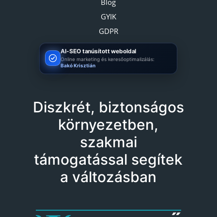
Blog
GYIK
GDPR
AI-SEO tanúsított weboldal
Online marketing és keresőoptimalizálás:
Bakó Krisztián
Diszkrét, biztonságos
környezetben,
szakmai
támogatással segítek
a változásban