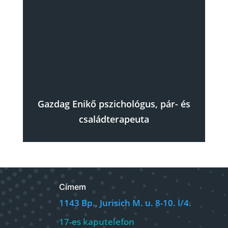
Gazdag Enikő pszichológus, pár- és
családterapeuta
Címem
1143 Bp., Jurisich M. u. 8-10. I/4.
17-es kaputelefon