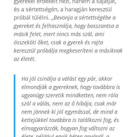
gyerekei érdekeit nézi, hanem a sajátját,
és a sértettségén, a haragján keresztül
próbál túlélni. „
Bevonja a sértettségébe a
gyereket és felhasználja, hogy bosszantsa a
másik felet, mert nincs más szál, ami
összeköti őket, csak a gyerek és rajta
keresztül próbálja megkeseríteni a másiknak
az életét.
Ha jól csinálja a válást egy pár, akkor
elmondják a gyereknek, hogy továbbra is
ugyanúgy szeretik mindketten, nem róla
szól a válás, nem az ő hibája, csak már
nem jönnek ki jól egymással, de mind a
kettejükkel továbbra is találkozni fog, és
elmagyarázzák, hogyan fog változni az
élete, például egyik héten anyánál, a