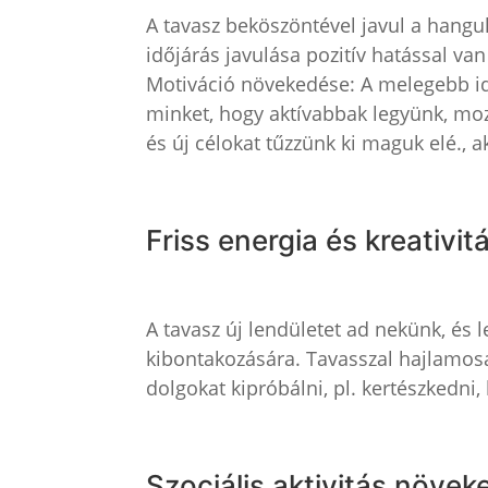
A tavasz beköszöntével javul a hangu
időjárás javulása pozitív hatással v
Motiváció növekedése: A melegebb id
minket, hogy aktívabbak legyünk, moz
és új célokat tűzzünk ki maguk elé., 
Friss energia és kreativit
A tavasz új lendületet ad nekünk, és 
kibontakozására. Tavasszal hajlamos
dolgokat kipróbálni, pl. kertészkedni,
Szociális aktivitás növek