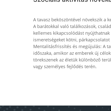
A tavasz beköszöntével növekszik a k
A barátokkal való találkozások, csal
kellemes kikapcsolódást nyújthatnak
ismeretségeket kötni, párkapcsolatot k
Mentalitásfrissítés és megújulás: A t
időszaka, amikor az emberek új céloka
törekszenek az életük különböző terüle
vagy személyes fejlődés terén.