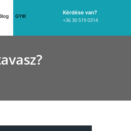
Kérdése van?
Blog
GYIK
+36 30 519 0314
tavasz?