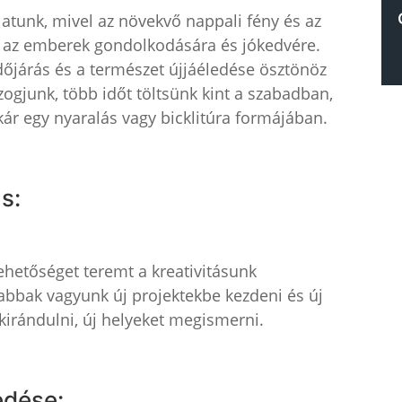
latunk, mivel az növekvő nappali fény és az
an az emberek gondolkodására és jókedvére.
őjárás és a természet újjáéledése ösztönöz
ogjunk, több időt töltsünk kint a szabadban,
akár egy nyaralás vagy bicklitúra formájában.
ás:
lehetőséget teremt a kreativitásunk
abbak vagyunk új projektekbe kezdeni és új
 kirándulni, új helyeket megismerni.
edése: