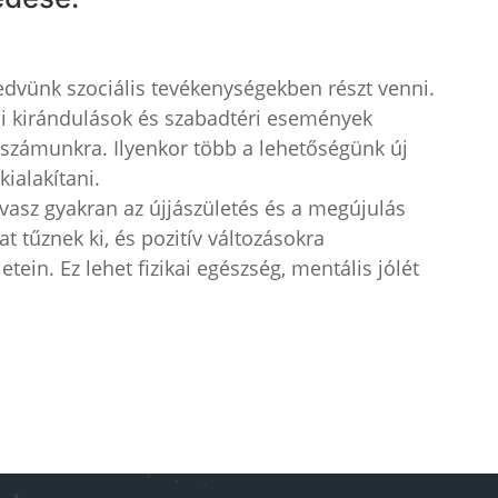
edvünk szociális tevékenységekben részt venni.
ádi kirándulások és szabadtéri események
 számunkra. Ilyenkor több a lehetőségünk új
ialakítani.
avasz gyakran az újjászületés és a megújulás
t tűznek ki, és pozitív változásokra
tein. Ez lehet fizikai egészség, mentális jólét