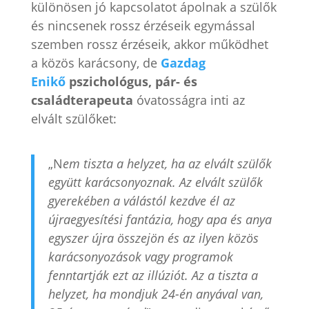
különösen jó kapcsolatot ápolnak a szülők
és nincsenek rossz érzéseik egymással
szemben rossz érzéseik, akkor működhet
a közös karácsony, de
Gazdag
Enikő
pszichológus, pár- és
családterapeuta
óvatosságra inti az
elvált szülőket:
„N
em tiszta a helyzet, ha az elvált szülők
együtt karácsonyoznak. Az elvált szülők
gyerekében a válástól kezdve él az
újraegyesítési fantázia, hogy apa és anya
egyszer újra összejön és az ilyen közös
karácsonyozások vagy programok
fenntartják ezt az illúziót. Az a tiszta a
helyzet, ha mondjuk 24-én anyával van,