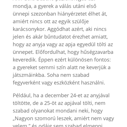
mondja, a gyerek a válás utáni első
ünnepi szezonban hiányérzetet élhet át,
amiért nincs ott az egyik szülője
karácsonykor. Aggódhat azért, aki nincs
jelen és akár bűntudatot érezhet amiatt,
hogy az anyja vagy az apja egyedül tölti az
ünnepet. Előfordulhat, hogy hűségzavarba
keveredik. Éppen ezért különösen fontos:
a gyereket semmi szín alatt ne keverjük a
játszmáinkba. Soha nem szabad
fegyverként vagy eszközként használni.
Például, ha a december 24-et az anyjával
töltötte, de a 25-öt az apjával tölti, nem
szabad olyanokat mondani neki, hogy
„Nagyon szomorú leszek, amiért nem vagy
velem.” és odáig sem szabad elmenni,