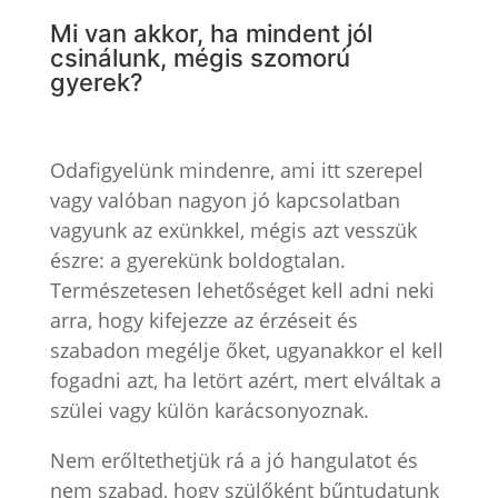
Mi van akkor, ha mindent jól
csinálunk, mégis szomorú
gyerek?
Odafigyelünk mindenre, ami itt szerepel
vagy valóban nagyon jó kapcsolatban
vagyunk az exünkkel, mégis azt vesszük
észre: a gyerekünk boldogtalan.
Természetesen lehetőséget kell adni neki
arra, hogy kifejezze az érzéseit és
szabadon megélje őket, ugyanakkor el kell
fogadni azt, ha letört azért, mert elváltak a
szülei vagy külön karácsonyoznak.
Nem erőltethetjük rá a jó hangulatot és
nem szabad, hogy szülőként bűntudatunk