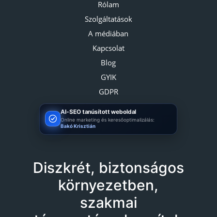
Rólam
Szolgáltatások
A médiában
Kapcsolat
Blog
GYIK
GDPR
AI-SEO tanúsított weboldal
Online marketing és keresőoptimalizálás:
Bakó Krisztián
Diszkrét, biztonságos
környezetben,
szakmai