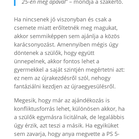
25-én meg apával
” – mondja a szakértő.
Ha nincsenek jó viszonyban és csak a
csemete miatt erőltetnék meg magukat,
akkor semmiképpen sem ajánlja a közös
karácsonyozást. Amennyiben mégis úgy
döntenek a szülők, hogy együtt
ünnepelnek, akkor fontos lehet a
gyermekkel a saját szintjén megértetni azt:
ez nem az újrakezdésről szól, nehogy
fantáziálni kezdjen az újraegyesülésről.
Megesik, hogy már az ajándékozás is
konfliktusforrás lehet, különösen akkor, ha
a szülők egymásra licitálnak, de legalábbis
úgy érzik, azt teszi a másik. Ha egyiküket
sem zavarja, hogy anya megvette a PS 5-