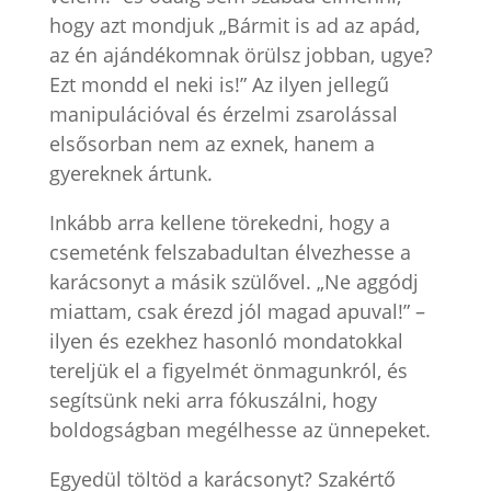
hogy azt mondjuk „Bármit is ad az apád,
az én ajándékomnak örülsz jobban, ugye?
Ezt mondd el neki is!” Az ilyen jellegű
manipulációval és érzelmi zsarolással
elsősorban nem az exnek, hanem a
gyereknek ártunk.
Inkább arra kellene törekedni, hogy a
csemeténk felszabadultan élvezhesse a
karácsonyt a másik szülővel. „Ne aggódj
miattam, csak érezd jól magad apuval!” –
ilyen és ezekhez hasonló mondatokkal
tereljük el a figyelmét önmagunkról, és
segítsünk neki arra fókuszálni, hogy
boldogságban megélhesse az ünnepeket.
Egyedül töltöd a karácsonyt? Szakértő