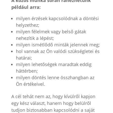
A közös munka során ránézhetünk
például arra:
milyen érzések kapcsolódnak a döntési
helyzethez;
milyen félelmek vagy belső gátak
nehezítik a lépést;
milyen ismétlődő minták jelennek meg;
hol vannak az Ön valódi szükségletei és
határai;
milyen lehetőségek maradtak eddig
háttérben;
milyen döntés lenne összhangban az
Ön értékeivel.
A cél tehát nem az, hogy kívülről kapjon
egy kész választ, hanem hogy belülről
tudjon biztosabban kapcsolódni a saját