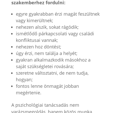
szakemberhez fordulni:
egyre gyakrabban érzi magát feszültnek
vagy kimerültnek;
nehezen alszik, sokat rágódik;
ismétlődő párkapcsolati vagy családi
konfliktusai vannak;
nehezen hoz döntést;
úgy érzi, nem találja a helyét;
gyakran alkalmazkodik másokhoz a
saját szükségletei rovására;
szeretne változtatni, de nem tudja,
hogyan;
fontos lenne önmagát jobban
megértenie.
A pszichológiai tanácsadás nem
varázsmegoldás, hanem közös munka.