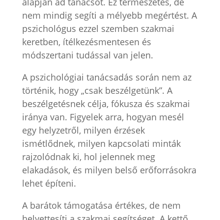
alapján ad tanácsot. Ez természetes, de
nem mindig segíti a mélyebb megértést. A
pszichológus ezzel szemben szakmai
keretben, ítélkezésmentesen és
módszertani tudással van jelen.
A pszichológiai tanácsadás során nem az
történik, hogy „csak beszélgetünk”. A
beszélgetésnek célja, fókusza és szakmai
iránya van. Figyelek arra, hogyan mesél
egy helyzetről, milyen érzések
ismétlődnek, milyen kapcsolati minták
rajzolódnak ki, hol jelennek meg
elakadások, és milyen belső erőforrásokra
lehet építeni.
A barátok támogatása értékes, de nem
helyettesíti a szakmai segítséget. A kettő