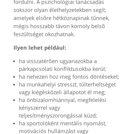
fordulni. A pszichológiai tanácsadás
sokszor olyan élethelyzetekben segít,
amelyek elsőre hétköznapinak tűnnek,
mégis hosszabb távon komoly belső
feszültséget okozhatnak.
Ilyen lehet például:
ha visszatérően ugyanazokba a
párkapcsolati konfliktusokba kerül;
ha nehezen hoz meg fontos döntéseket;
ha munkahelyi stresszt, túlterheltséget
vagy kiégésközeli állapotot él meg;
ha önbizalomhiánnyal, megfelelési
kényszerrel vagy
teljesítményszorongással küzd;
ha sportolóként mentális nyomást,
motivációs hullámzást vagy