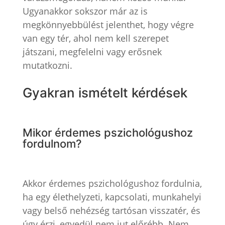
Ugyanakkor sokszor már az is
megkönnyebbülést jelenthet, hogy végre
van egy tér, ahol nem kell szerepet
játszani, megfelelni vagy erősnek
mutatkozni.
Gyakran ismételt kérdések
Mikor érdemes pszichológushoz
fordulnom?
Akkor érdemes pszichológushoz fordulnia,
ha egy élethelyzeti, kapcsolati, munkahelyi
vagy belső nehézség tartósan visszatér, és
úgy érzi, egyedül nem jut előrébb. Nem