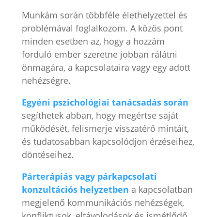
Munkám során többféle élethelyzettel és
problémával foglalkozom. A közös pont
minden esetben az, hogy a hozzám
forduló ember szeretne jobban rálátni
önmagára, a kapcsolataira vagy egy adott
nehézségre.
Egyéni pszichológiai tanácsadás során
segíthetek abban, hogy megértse saját
működését, felismerje visszatérő mintáit,
és tudatosabban kapcsolódjon érzéseihez,
döntéseihez.
Párterápiás vagy párkapcsolati
konzultációs helyzetben
a kapcsolatban
megjelenő kommunikációs nehézségek,
konfliktusok, eltávolodások és ismétlődő