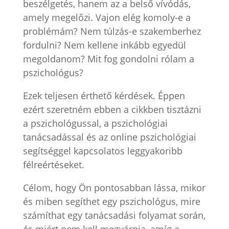
beszélgetés, hanem az a belső vívódás,
amely megelőzi. Vajon elég komoly-e a
problémám? Nem túlzás-e szakemberhez
fordulni? Nem kellene inkább egyedül
megoldanom? Mit fog gondolni rólam a
pszichológus?
Ezek teljesen érthető kérdések. Éppen
ezért szeretném ebben a cikkben tisztázni
a pszichológussal, a pszichológiai
tanácsadással és az online pszichológiai
segítséggel kapcsolatos leggyakoribb
félreértéseket.
Célom, hogy Ön pontosabban lássa, mikor
és miben segíthet egy pszichológus, mire
számíthat egy tanácsadási folyamat során,
és miért nem kell megvárnia, amíg a